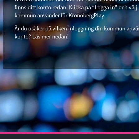
finns ditt konto redan. Klicka på “Logga in” och välj 
kommun använder för KronobergPlay.
Är du osäker på vilken inloggning din kommun använ
konto? Läs mer nedan!