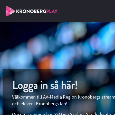
Logga in så här!
Välkommen till AV-Media Region Kronobergs streami
och elever i Kronobergs län!
Om din kommun har SSO via Skolon, Skolfederation,